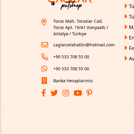
Tü
T
Toros Mah. Toroslar Cad.
M
Toros Apt. 19/A1 Konyaaltı /
Antalya / Türkiye
En
caglarselahattin@hotmail.com
Fı
+90 533 708 55 00
Av
+90 533 708 55 00
Banka Hesaplarımız