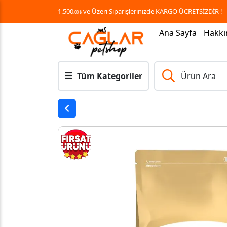
1.500
ve Üzeri Siparişlerinizde KARGO ÜCRETSİZDİR !
,00 ₺
Ana Sayfa
Hakkı
Tüm Kategoriler
Ürün Ara