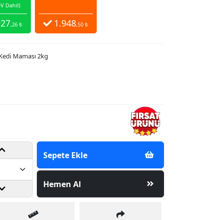
V Dahil)
927
1.948
,26 ₺
,50 ₺
u Kedi Maması 2kg
Sepete Ekle
Hemen Al