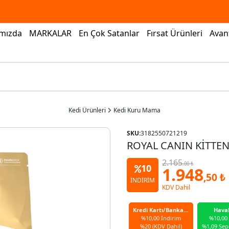
mızda
MARKALAR
En Çok Satanlar
Fırsat Ürünleri
Avant
Kedi Ürünleri
Kedi Kuru Mama
SKU:
3182550721219
ROYAL CANIN KİTTEN
2.165
,00 ₺
10
1.948
,50 ₺
İNDİRİM
KDV Dahil
Kredi Kartı/Banka Kartı
Hava
%10,00 İndirim
%10,00
%20 (KDV Dahil)
%1,09 Sep