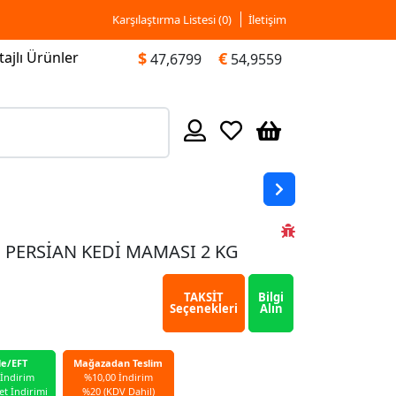
Karşılaştırma Listesi (
0
)
İletişim
ajlı Ürünler
$
€
47,6799
54,9559
 PERSİAN KEDİ MAMASI 2 KG
TAKSİT
Bilgi
Seçenekleri
Alın
le/EFT
Mağazadan Teslim
 İndirim
%10,00 İndirim
et İndirimi
%20 (KDV Dahil)