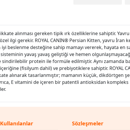
kkate alınması gereken tipik ırk özelliklerine sahiptir. Yavru
n, özel ilgi gerekir. ROYAL CANIN® Persian Kitten, yavru İran 
iyi beslenme desteğine sahip mamayı vererek, hayata en sağlık
im sisteminin yavaş yavaş geliştiği ve hemen olgunlaşmayacağ
indirilebilir protein ile formüle edilmiştir. Aynı zamanda ba
çeriğine (fisilyum dahil) ve prebiyotiklere sahiptir. ROYAL
kkate alınarak tasarlanmıştır; mamanın küçük, dikdörtgen şekl
Ayrıca, E vitamini de içeren bir patentli antioksidan komplek
er.
 Kullanılanlar
Sözleşmeler