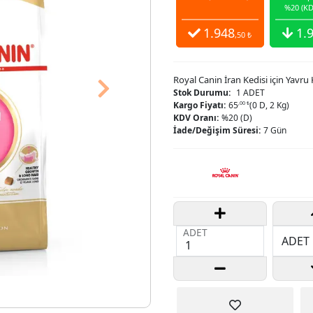
%20 (KD
1.948
1.
,50 ₺
Royal Canin İran Kedisi için Yavr
Next
Stok Durumu:
1 ADET
Kargo Fiyatı:
65
,00 ₺
(0 D, 2 Kg)
KDV Oranı:
%20 (D)
İade/Değişim Süresi:
7 Gün
ADET