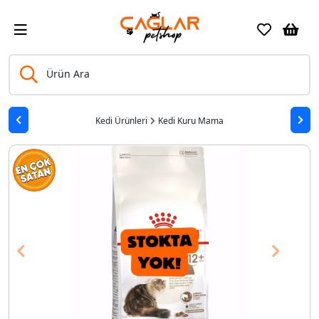
Ürün Ara
Kedi Ürünleri
Kedi Kuru Mama
Previous
Next