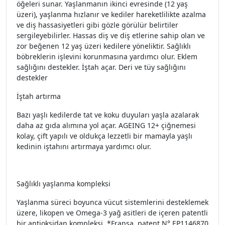
öğeleri sunar. Yaşlanmanın ikinci evresinde (12 yaş
üzeri), yaşlanma hızlanır ve kediler hareketlilikte azalma
ve diş hassasiyetleri gibi gözle görülür belirtiler
sergileyebilirler. Hassas diş ve diş etlerine sahip olan ve
zor beğenen 12 yaş üzeri kedilere yöneliktir. Sağlıklı
böbreklerin işlevini korunmasına yardımcı olur. Eklem
sağlığını destekler. İştah açar. Deri ve tüy sağlığını
destekler
İştah artırma
Bazı yaşlı kedilerde tat ve koku duyuları yaşla azalarak
daha az gıda alımına yol açar. AGEING 12+ çiğnemesi
kolay, çift yapılı ve oldukça lezzetli bir mamayla yaşlı
kedinin iştahını artırmaya yardımcı olur.
Sağlıklı yaşlanma kompleksi
Yaşlanma süreci boyunca vücut sistemlerini desteklemek
üzere, likopen ve Omega-3 yağ asitleri de içeren patentli
bir antioksidan kompleksi. *Fransa, patent N° EP1146870