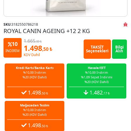
SKU:
3182550786218
ROYAL CANIN AGEING +12 2 KG
1.665
,00 ₺
10
1.498
TAKSİT
Bilgi
,50 ₺
Seçenekleri
Alın
İNDİRİM
KDV Dahil
Kredi Kartı/Banka Kartı
Havale/EFT
%10,00 İndirim
%10,00 İndirim
%20 (KDV Dahil)
%1,09 Sepet İndirimi
%20 (KDV Dahil)
1.498
1.482
,50 ₺
,17 ₺
Mağazadan Teslim
%10,00 İndirim
%20 (KDV Dahil)
1.498
,50 ₺