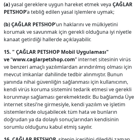
(a)
yasal gereklere uygun hareket etmek veya
ÇAĞLAR
PETSHOP
’a tebliğ edilen yasal işlemlere uymak;
(b)
ÇAĞLAR PETSHOP
’un haklarını ve mülkiyetini
korumak ve savunmak için gerekli olduğuna iyi niyetle
kanaat getirdiği hallerde açıklayabilir.
15.
" ÇAĞLAR PETSHOP Mobil Uygulaması"
ve
“
www.caglarpetshop.com
” internet sitesinin virüs
ve benzeri amaçlı yazılımlardan arındırılmış olması için
mevcut imkanlar dahilinde tedbir alınmıştır. Bunun
yanında nihai güvenliğin sağlanması için kullanıcının,
kendi virüs koruma sistemini tedarik etmesi ve gerekli
korunmayı sağlaması gerekmektedir. Bu bağlamda Üye
internet sitesi’ne girmesiyle, kendi yazılım ve işletim
sistemlerinde oluşabilecek tüm hata ve bunların
doğrudan ya da dolaylı sonuçlarından kendisinin
sorumlu olduğunu kabul etmiş sayılır.
16. ÇAĞLAR PETSHOP
, sitenin içeriğini dilediği zaman