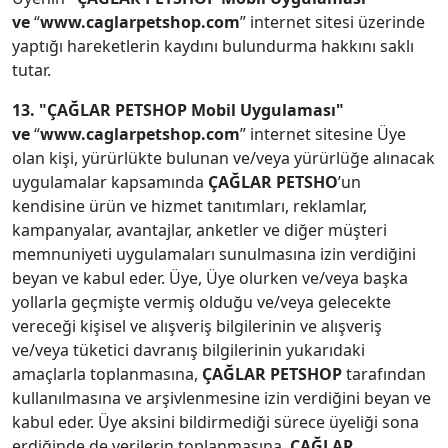
ve
“
www.caglarpetshop.com
” internet sitesi üzerinde
yaptığı hareketlerin kaydını bulundurma hakkını saklı
tutar.
13.
"ÇAĞLAR PETSHOP Mobil Uygulaması"
ve
“
www.caglarpetshop.com
” internet sitesine Üye
olan kişi, yürürlükte bulunan ve/veya yürürlüğe alınacak
uygulamalar kapsamında
ÇAĞLAR PETSHO
’un
kendisine ürün ve hizmet tanıtımları, reklamlar,
kampanyalar, avantajlar, anketler ve diğer müşteri
memnuniyeti uygulamaları sunulmasına izin verdiğini
beyan ve kabul eder. Üye, Üye olurken ve/veya başka
yollarla geçmişte vermiş olduğu ve/veya gelecekte
vereceği kişisel ve alışveriş bilgilerinin ve alışveriş
ve/veya tüketici davranış bilgilerinin yukarıdaki
amaçlarla toplanmasına,
ÇAĞLAR PETSHOP
tarafından
kullanılmasına ve arşivlenmesine izin verdiğini beyan ve
kabul eder. Üye aksini bildirmediği sürece üyeliği sona
erdiğinde de verilerin toplanmasına,
ÇAĞLAR