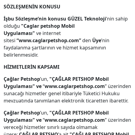
SÖZLEŞMENİN KONUSU
İşbu Sözleşme’nin konusu GÜZEL Teknoloji
’nin sahip
olduğu
"Caglar petshop Mobil
Uygulaması"
ve internet
sitesi
“www.caglarpetshop.com”
den
Üye
’nin
faydalanma şartlarının ve hizmet kapsamının
belirlenmesidir.
HİZMETLERİN KAPSAMI
Çağlar Petshop
’un,
"ÇAĞLAR PETSHOP Mobil
Uygulaması" ve
“
www.caglarpetshop.com
” üzerinden
sunacağı hizmetler genel itibariyle Tüketici Hukuku
mevzuatında tanımlanan elektronik ticaretten ibarettir.
Çağlar Petshop
’un,
"ÇAĞLAR PETSHOP Mobil
Uygulaması" ve
“
www.caglarpetshop.com
” üzerinden
vereceği hizmetler sınırlı sayıda olmamak
üzere;
ÇAĞLAR PETSHO
’a ait
"ÇAĞLAR PETSHOP Mobil