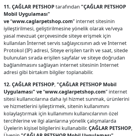
11. ÇAĞLAR PETSHOP
tarafından
"ÇAĞLAR PETSHOP
Mobil Uygulaması"
ve
“
www.caglarpetshop.com
” internet sitesinin
iyileştirilmesi, geliştirilmesine yönelik olarak ve/veya
yasal mevzuat çerçevesinde siteye erişmek için
kullanılan İnternet servis sağlayıcısının adı ve Internet
Protokol (IP) adresi, Siteye erişilen tarih ve saat, sitede
bulunulan sırada erişilen sayfalar ve siteye doğrudan
bağlanılmasını sağlayan internet sitesinin Internet
adresi gibi birtakım bilgiler toplanabilir.
12. ÇAĞLAR PETSHOP
,
"ÇAĞLAR PETSHOP Mobil
Uygulaması" ve
“
www.caglarpetshop.com
” internet
sitesi kullanıcılarına daha iyi hizmet sunmak, ürünlerini
ve hizmetlerini iyileştirmek, sitenin kullanımını
kolaylaştırmak için kullanımını kullanıcılarının özel
tercihlerine ve ilgi alanlarına yönelik çalışmalarda
Üyelerin kişisel bilgilerini kullanabilir.
ÇAĞLAR PETSHOP
,
Üyenin
"ÇAĞLAR PETSHOP
Mobil Uygulaması"