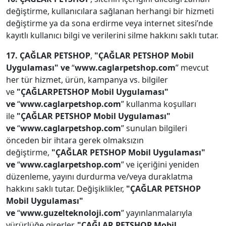
değiştirme, kullanıcılara sağlanan herhangi bir hizmeti
değiştirme ya da sona erdirme veya internet sitesi’nde
kayıtlı kullanıcı bilgi ve verilerini silme hakkını saklı tutar.
17. ÇAĞLAR PETSHOP
,
"ÇAĞLAR PETSHOP Mobil
Uygulaması" ve
“
www.caglarpetshop.com
” mevcut
her tür hizmet, ürün, kampanya vs. bilgiler
ve
"ÇAĞLARPETSHOP Mobil Uygulaması"
ve
“
www.caglarpetshop.com
” kullanma koşulları
ile
"ÇAĞLAR PETSHOP Mobil Uygulaması"
ve
“
www.caglarpetshop.com
” sunulan bilgileri
önceden bir ihtara gerek olmaksızın
değiştirme,
"ÇAĞLAR PETSHOP Mobil Uygulaması"
ve
“
www.caglarpetshop.com
” ve içeriğini yeniden
düzenleme, yayını durdurma ve/veya duraklatma
hakkını saklı tutar. Değişiklikler,
"ÇAĞLAR PETSHOP
Mobil Uygulaması"
ve
“
www.guzelteknoloji.com
” yayınlanmalarıyla
yürürlüğe girerler.
"ÇAĞLAR PETSHOP Mobil