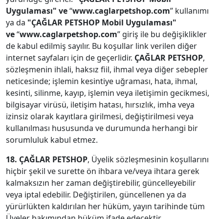
Uygulaması" ve
“
www.caglarpetshop.com
” kullanımı
ya da
"ÇAĞLAR PETSHOP
Mobil Uygulaması"
ve
“
www.caglarpetshop.com
” giriş ile bu değişiklikler
de kabul edilmiş sayılır. Bu koşullar link verilen diğer
internet sayfaları için de geçerlidir.
ÇAĞLAR PETSHOP
,
sözleşmenin ihlali, haksız fiil, ihmal veya diğer sebepler
neticesinde; işlemin kesintiye uğraması, hata, ihmal,
kesinti, silinme, kayıp, işlemin veya iletişimin gecikmesi,
bilgisayar virüsü, iletişim hatası, hırsızlık, imha veya
izinsiz olarak kayıtlara girilmesi, değiştirilmesi veya
kullanılması hususunda ve durumunda herhangi bir
sorumluluk kabul etmez.
18. ÇAĞLAR PETSHOP
, Üyelik sözleşmesinin koşullarını
hiçbir şekil ve surette ön ihbara ve/veya ihtara gerek
kalmaksızın her zaman değiştirebilir, güncelleyebilir
veya iptal edebilir. Değiştirilen, güncellenen ya da
yürürlükten kaldırılan her hüküm, yayın tarihinde tüm
Üyeler bakımından hüküm ifade edecektir.