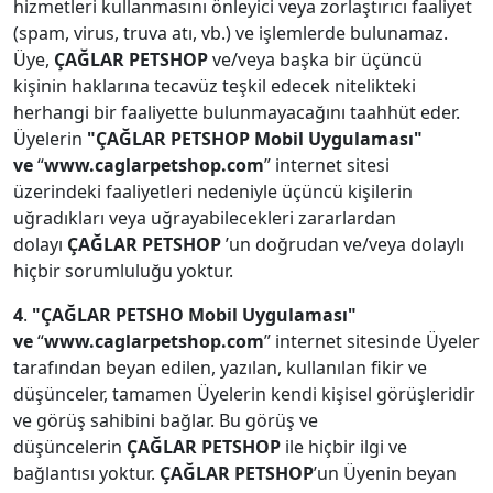
hizmetleri kullanmasını önleyici veya zorlaştırıcı faaliyet
(spam, virus, truva atı, vb.) ve işlemlerde bulunamaz.
Üye,
ÇAĞLAR PETSHOP
ve/veya başka bir üçüncü
kişinin haklarına tecavüz teşkil edecek nitelikteki
herhangi bir faaliyette bulunmayacağını taahhüt eder.
Üyelerin
"ÇAĞLAR PETSHOP
Mobil Uygulaması"
ve
“
www.caglarpetshop.com
” internet sitesi
üzerindeki faaliyetleri nedeniyle üçüncü kişilerin
uğradıkları veya uğrayabilecekleri zararlardan
dolayı
ÇAĞLAR PETSHOP
’un doğrudan ve/veya dolaylı
hiçbir sorumluluğu yoktur.
4
.
"ÇAĞLAR PETSHO
Mobil Uygulaması"
ve
“
www.caglarpetshop.com
” internet sitesinde Üyeler
tarafından beyan edilen, yazılan, kullanılan fikir ve
düşünceler, tamamen Üyelerin kendi kişisel görüşleridir
ve görüş sahibini bağlar. Bu görüş ve
düşüncelerin
ÇAĞLAR PETSHOP
ile hiçbir ilgi ve
bağlantısı yoktur.
ÇAĞLAR PETSHOP
’un Üyenin beyan