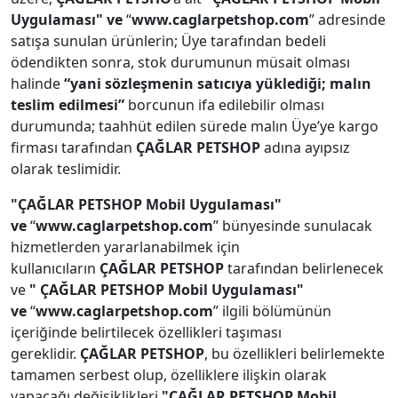
Uygulaması" ve
“
www.caglarpetshop.com
” adresinde
satışa sunulan ürünlerin; Üye tarafından bedeli
ödendikten sonra, stok durumunun müsait olması
halinde
“yani sözleşmenin satıcıya yüklediği; malın
teslim edilmesi”
borcunun ifa edilebilir olması
durumunda; taahhüt edilen sürede malın Üye’ye kargo
firması tarafından
ÇAĞLAR PETSHOP
adına ayıpsız
olarak teslimidir.
"ÇAĞLAR PETSHOP Mobil Uygulaması"
ve
“
www.caglarpetshop.com
” bünyesinde sunulacak
hizmetlerden yararlanabilmek için
kullanıcıların
ÇAĞLAR PETSHOP
tarafından belirlenecek
ve
" ÇAĞLAR PETSHOP Mobil Uygulaması"
ve
“
www.caglarpetshop.com
” ilgili bölümünün
içeriğinde belirtilecek özellikleri taşıması
gereklidir.
ÇAĞLAR PETSHOP
, bu özellikleri belirlemekte
tamamen serbest olup, özelliklere ilişkin olarak
yapacağı değişiklikleri
"ÇAĞLAR PETSHOP Mobil