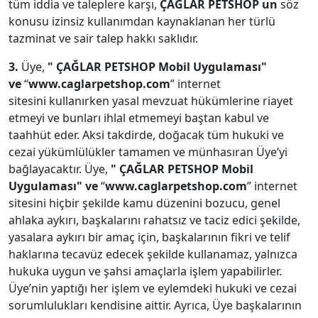
tüm iddia ve taleplere karşı,
ÇAĞLAR PETSHOP un
söz
konusu izinsiz kullanımdan kaynaklanan her türlü
tazminat ve sair talep hakkı saklıdır.
3.
Üye,
" ÇAĞLAR PETSHOP
Mobil Uygulaması"
ve
“
www.caglarpetshop.com
” internet
sitesini kullanırken yasal mevzuat hükümlerine riayet
etmeyi ve bunları ihlal etmemeyi baştan kabul ve
taahhüt eder. Aksi takdirde, doğacak tüm hukuki ve
cezai yükümlülükler tamamen ve münhasıran Üye’yi
bağlayacaktır. Üye,
" ÇAĞLAR PETSHOP
Mobil
Uygulaması" ve
“
www.caglarpetshop.com
” internet
sitesini hiçbir şekilde kamu düzenini bozucu, genel
ahlaka aykırı, başkalarını rahatsız ve taciz edici şekilde,
yasalara aykırı bir amaç için, başkalarının fikri ve telif
haklarına tecavüz edecek şekilde kullanamaz, yalnızca
hukuka uygun ve şahsi amaçlarla işlem yapabilirler.
Üye’nin yaptığı her işlem ve eylemdeki hukuki ve cezai
sorumlulukları kendisine aittir. Ayrıca, Üye başkalarının