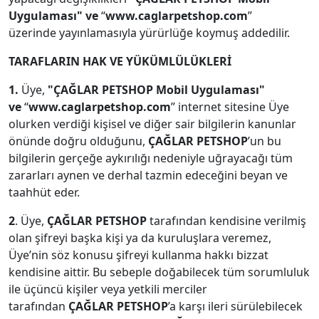
Uygulaması" ve
“
www.caglarpetshop.com
”
üzerinde yayınlamasıyla yürürlüğe koymuş addedilir.
TARAFLARIN HAK VE YÜKÜMLÜLÜKLERİ
1.
Üye,
"ÇAĞLAR PETSHOP Mobil Uygulaması"
ve
“
www.caglarpetshop.com
” internet sitesine Üye
olurken verdiği kişisel ve diğer sair bilgilerin kanunlar
önünde doğru olduğunu,
ÇAĞLAR PETSHOP
’un bu
bilgilerin gerçeğe aykırılığı nedeniyle uğrayacağı tüm
zararları aynen ve derhal tazmin edeceğini beyan ve
taahhüt eder.
2
. Üye,
ÇAĞLAR PETSHOP
tarafından kendisine verilmiş
olan şifreyi başka kişi ya da kuruluşlara veremez,
Üye’nin söz konusu şifreyi kullanma hakkı bizzat
kendisine aittir. Bu sebeple doğabilecek tüm sorumluluk
ile üçüncü kişiler veya yetkili merciler
tarafından
ÇAĞLAR PETSHOP
’a karşı ileri sürülebilecek