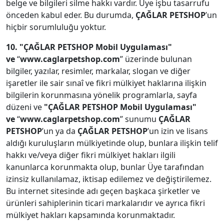
belge ve bilgileri silme hakkı vardır. Üye işbu tasarrufu
önceden kabul eder. Bu durumda,
ÇAĞLAR PETSHOP
’un
hiçbir sorumluluğu yoktur.
10.
"ÇAĞLAR PETSHOP Mobil Uygulaması"
ve
“
www.caglarpetshop.com
” üzerinde bulunan
bilgiler, yazılar, resimler, markalar, slogan ve diğer
işaretler ile sair sınaî ve fikri mülkiyet haklarına ilişkin
bilgilerin korunmasına yönelik programlarla, sayfa
düzeni ve
"ÇAĞLAR PETSHOP Mobil Uygulaması"
ve
“
www.caglarpetshop.com
” sunumu
ÇAĞLAR
PETSHOP
’un ya da
ÇAĞLAR PETSHOP
’un izin ve lisans
aldığı kuruluşların mülkiyetinde olup, bunlara ilişkin telif
hakkı ve/veya diğer fikri mülkiyet hakları ilgili
kanunlarca korunmakta olup, bunlar Üye tarafından
izinsiz kullanılamaz, iktisap edilemez ve değiştirilemez.
Bu internet sitesinde adı geçen başkaca şirketler ve
ürünleri sahiplerinin ticari markalarıdır ve ayrıca fikri
mülkiyet hakları kapsamında korunmaktadır.