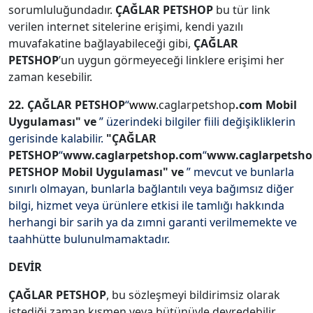
sorumluluğundadır.
ÇAĞLAR PETSHOP
bu tür link
verilen internet sitelerine erişimi, kendi yazılı
muvafakatine bağlayabileceği gibi,
ÇAĞLAR
PETSHOP
’un uygun görmeyeceği linklere erişimi her
zaman kesebilir.
22. ÇAĞLAR PETSHOP
“
www.
caglarpetshop
.com
Mobil
Uygulaması" ve
” üzerindeki bilgiler fiili değişikliklerin
gerisinde kalabilir.
"ÇAĞLAR
PETSHOP
“
www.caglarpetshop.com
“
www.caglarpetsh
PETSHOP Mobil Uygulaması" ve
” mevcut ve bunlarla
sınırlı olmayan, bunlarla bağlantılı veya bağımsız diğer
bilgi, hizmet veya ürünlere etkisi ile tamlığı hakkında
herhangi bir sarih ya da zımni garanti verilmemekte ve
taahhütte bulunulmamaktadır.
DEVİR
ÇAĞLAR PETSHOP
, bu sözleşmeyi bildirimsiz olarak
istediği zaman kısmen veya bütünüyle devredebilir.