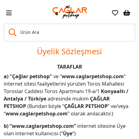
Ürün Ara
Üyelik Sözleşmesi
TARAFLAR
a) "Çağlar petshop"
ve
“
www.caglarpetshop.com
”
internet sitesi faaliyetlerini yürüten Toros Mahallesi
Toroslar Caddesi Toros Apartmanı 19-a/1
Konyaaltı /
Antalya / Türkiye
adresinde mukim
ÇAĞLAR
PETSHOP
(Bundan böyle “
ÇAĞLAR PETSHOP
” ve/veya
“
www.caglarpetshop.com
” olarak anılacaktır.)
b) “www.caglarpetshop.com”
internet sitesine Üye
olan internet kullanıcısı (“
Üye
“)