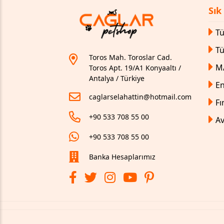
Sık
Tü
T
Toros Mah. Toroslar Cad.
M
Toros Apt. 19/A1 Konyaaltı /
Antalya / Türkiye
En
caglarselahattin@hotmail.com
Fı
+90 533 708 55 00
Av
+90 533 708 55 00
Banka Hesaplarımız