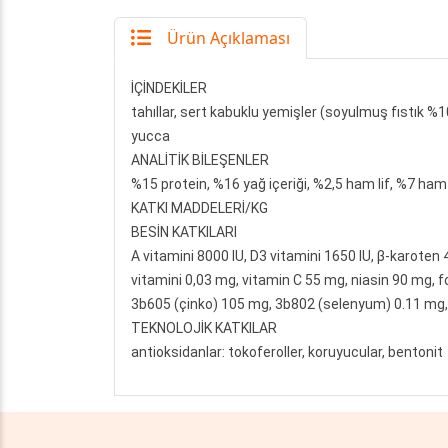
Ürün Açıklaması
İÇİNDEKİLER
tahıllar, sert kabuklu yemişler (soyulmuş fıstık %1
yucca
ANALİTİK BİLEŞENLER
%15 protein, %16 yağ içeriği, %2,5 ham lif, %7 ham 
KATKI MADDELERİ/KG
BESİN KATKILARI
A vitamini 8000 IU, D3 vitamini 1650 IU, β-karoten
vitamini 0,03 mg, vitamin C 55 mg, niasin 90 mg, f
3b605 (çinko) 105 mg, 3b802 (selenyum) 0.11 mg
TEKNOLOJİK KATKILAR
antioksidanlar: tokoferoller, koruyucular, bentonit