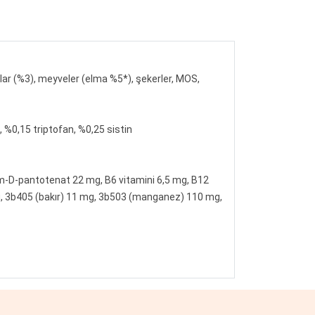
umlar (%3), meyveler (elma %5*), şekerler, MOS,
, %0,15 triptofan, %0,25 sistin
yum-D-pantotenat 22 mg, B6 vitamini 6,5 mg, B12
3 mg, 3b405 (bakır) 11 mg, 3b503 (manganez) 110 mg,