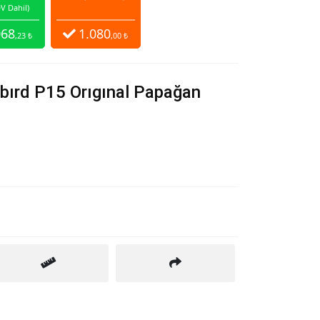
V Dahil)
068
1.080
,23 ₺
,00 ₺
ıbırd P15 Orıgınal Papağan