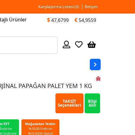
Karşılaştırma Listesi (
0
)
İletişim
ajlı Ürünler
$
€
47,6799
54,9559
RJİNAL PAPAĞAN PALET YEM 1 KG
TAKSİT
Bilgi
Seçenekleri
Alın
le/EFT
Mağazadan Teslim
 İndirim
%10,00 İndirim
et İndirimi
%10 (KDV Dahil)