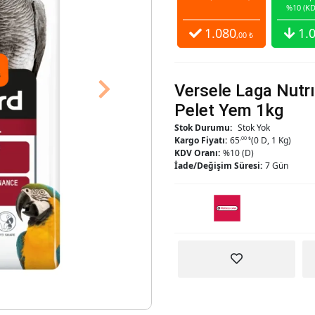
%10 (KD
1.080
1.
,00 ₺
Versele Laga Nutr
Next
Pelet Yem 1kg
Stok Durumu:
Stok Yok
Kargo Fiyatı:
65
,00 ₺
(0 D, 1 Kg)
KDV Oranı:
%10 (D)
İade/Değişim Süresi:
7 Gün