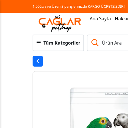
1.500
ve Üzeri Siparişlerinizde KARGO ÜCRETSİZDİR !
,00 ₺
Ana Sayfa
Hakkı
Tüm Kategoriler
Ürün Ara