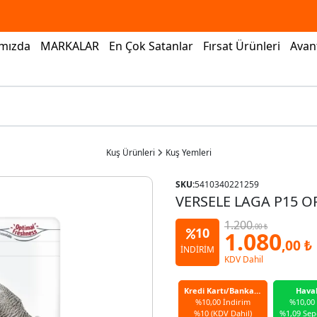
mızda
MARKALAR
En Çok Satanlar
Fırsat Ürünleri
Avant
Kuş Ürünleri
Kuş Yemleri
SKU:
5410340221259
VERSELE LAGA P15 O
1.200
,00 ₺
10
1.080
,00 ₺
İNDİRİM
KDV Dahil
Kredi Kartı/Banka Kartı
Hava
%10,00 İndirim
%10,00
%10 (KDV Dahil)
%1,09 Sep