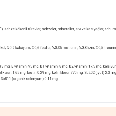
0), sebze kökenli türevler, sebzeler, mineraller, sıvı ve katı yağlar, toh
kül, %0,9 kalsiyum, %0,6 fosfor, %0,35 metionin, %0,8 lizin, %0,5 treonin
 4,8 mg, E vitamini 95 mg, B1 vitamini 8 mg, B2 vitamini 17,5 mg, kalsi
olik asit 1.65 mg, biotin 0.29 mg, kolin klorür 770 mg, 3b202 (iyot) 2.
, 3b811 (organik selenyum) 0.11 mg