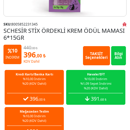
SKU:
8005852231345
SCHESİR STİX ÖRDEKLİ KREM ÖDÜL MAMASI
6*15GR
440
,00 ₺
10
396
TAKSİT
Bilgi
,00 ₺
Seçenekleri
Alın
İNDİRİM
KDV Dahil
Kredi Kartı/Banka Kartı
Havale/EFT
%10,00 İndirim
%10,00 İndirim
%20 (KDV Dahil)
%1,09 Sepet İndirimi
%20 (KDV Dahil)
396
391
,00 ₺
,68 ₺
Mağazadan Teslim
%10,00 İndirim
%20 (KDV Dahil)