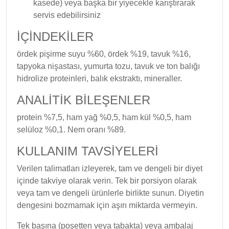
kasede) veya başka bir yiyecekle karıştırarak
servis edebilirsiniz
İÇİNDEKİLER
ördek pişirme suyu %60, ördek %19, tavuk %16,
tapyoka nişastası, yumurta tozu, tavuk ve ton balığı
hidrolize proteinleri, balık ekstraktı, mineraller.
ANALİTİK BİLEŞENLER
protein %7,5, ham yağ %0,5, ham kül %0,5, ham
selüloz %0,1. Nem oranı %89.
KULLANIM TAVSİYELERİ
Verilen talimatları izleyerek, tam ve dengeli bir diyet
içinde takviye olarak verin. Tek bir porsiyon olarak
veya tam ve dengeli ürünlerle birlikte sunun. Diyetin
dengesini bozmamak için aşırı miktarda vermeyin.
Tek başına (poşetten veya tabakta) veya ambalaj