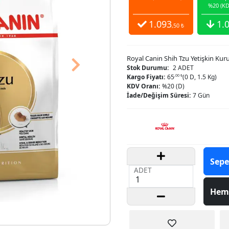
%20 (KD
1.093
1.
,50 ₺
Royal Canin Shih Tzu Yetişkin Ku
Next
Stok Durumu:
2 ADET
Kargo Fiyatı:
65
,00 ₺
(0 D, 1.5 Kg)
KDV Oranı:
%20 (D)
İade/Değişim Süresi:
7 Gün
Sepe
ADET
Hem