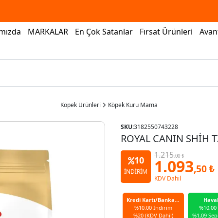
mızda
MARKALAR
En Çok Satanlar
Fırsat Ürünleri
Avant
Köpek Ürünleri
Köpek Kuru Mama
SKU:
3182550743228
ROYAL CANIN SHİH T
1.215
,00 ₺
10
1.093
,50 ₺
İNDİRİM
KDV Dahil
Kredi Kartı/Banka Kartı
Hava
%10,00 İndirim
%10,00
%20 (KDV Dahil)
%1,09 Sep