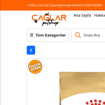
1.500
ve Üzeri Siparişlerinizde KARGO ÜCRETSİZDİR !
,00 ₺
Ana Sayfa
Hakkı
Tüm Kategoriler
Ürün Ara