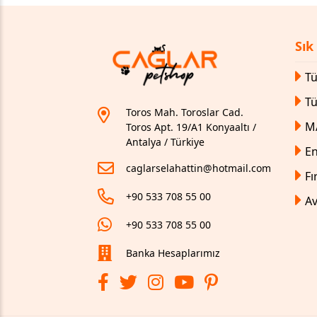
Sık
Tü
T
Toros Mah. Toroslar Cad.
M
Toros Apt. 19/A1 Konyaaltı /
Antalya / Türkiye
En
caglarselahattin@hotmail.com
Fı
+90 533 708 55 00
Av
+90 533 708 55 00
Banka Hesaplarımız