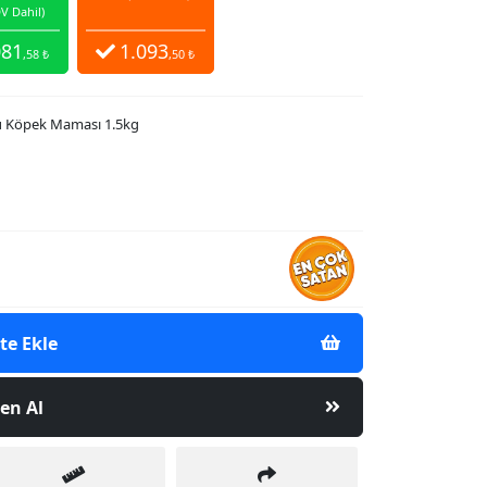
V Dahil)
081
1.093
,58 ₺
,50 ₺
ru Köpek Maması 1.5kg
te Ekle
en Al