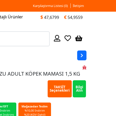
Karşılaştırma Listesi (
0
)
İletişim
ajlı Ürünler
$
€
47,6799
54,9559
ZU ADULT KÖPEK MAMASI 1,5 KG
TAKSİT
Bilgi
Seçenekleri
Alın
le/EFT
Mağazadan Teslim
 İndirim
%10,00 İndirim
et İndirimi
%20 (KDV Dahil)