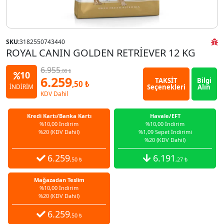
SKU:
3182550743440
ROYAL CANIN GOLDEN RETRİEVER 12 KG
6.955
,00 ₺
10
6.259
TAKSİT
Bilgi
,50 ₺
Seçenekleri
Alın
İNDİRİM
KDV Dahil
Kredi Kartı/Banka Kartı
Havale/EFT
%10,00 İndirim
%10,00 İndirim
%20 (KDV Dahil)
%1,09 Sepet İndirimi
%20 (KDV Dahil)
6.259
6.191
,50 ₺
,27 ₺
Mağazadan Teslim
%10,00 İndirim
%20 (KDV Dahil)
6.259
,50 ₺