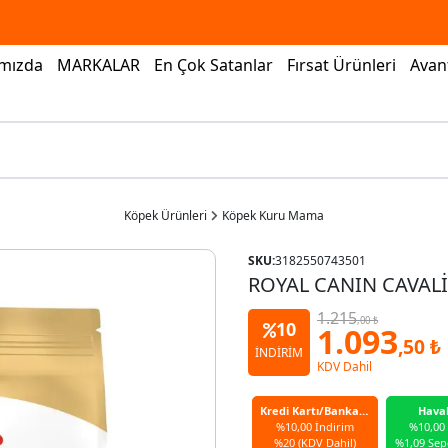
mızda
MARKALAR
En Çok Satanlar
Fırsat Ürünleri
Avant
Köpek Ürünleri
Köpek Kuru Mama
SKU:
3182550743501
ROYAL CANIN CAVALİ
1.215
,00 ₺
10
1.093
,50 ₺
İNDİRİM
KDV Dahil
Kredi Kartı/Banka Kartı
Hava
%10,00 İndirim
%10,00
%20 (KDV Dahil)
%1,09 Sep