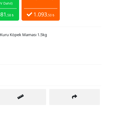
V Dahil)
081
1.093
,58 ₺
,50 ₺
s Kuru Köpek Maması 1.5kg