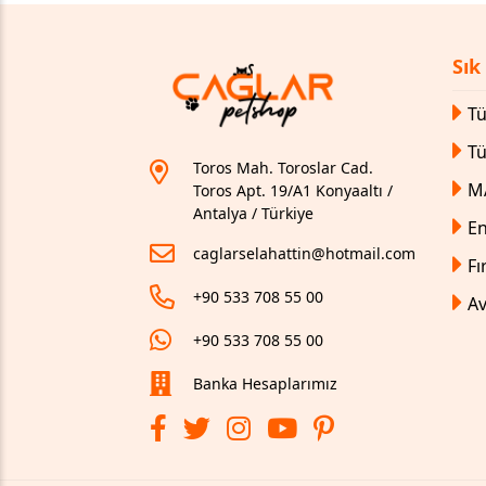
Sık
Tü
T
Toros Mah. Toroslar Cad.
M
Toros Apt. 19/A1 Konyaaltı /
Antalya / Türkiye
En
caglarselahattin@hotmail.com
Fı
+90 533 708 55 00
Av
+90 533 708 55 00
Banka Hesaplarımız