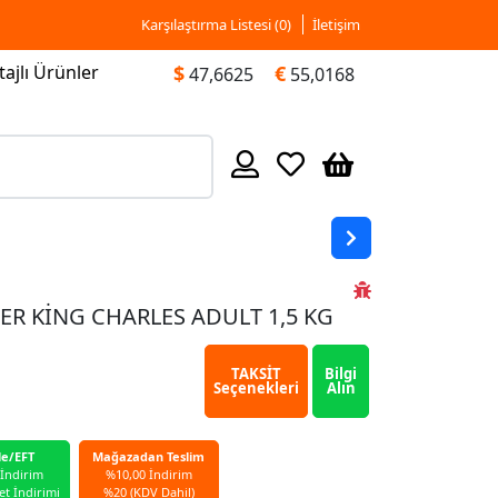
Karşılaştırma Listesi (
0
)
İletişim
ajlı Ürünler
$
€
47,6625
55,0168
ER KİNG CHARLES ADULT 1,5 KG
TAKSİT
Bilgi
Seçenekleri
Alın
le/EFT
Mağazadan Teslim
 İndirim
%10,00 İndirim
et İndirimi
%20 (KDV Dahil)