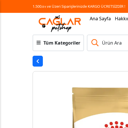
1.500
ve Üzeri Siparişlerinizde KARGO ÜCRETSİZDİR !
,00 ₺
Ana Sayfa
Hakkı
Tüm Kategoriler
Ürün Ara