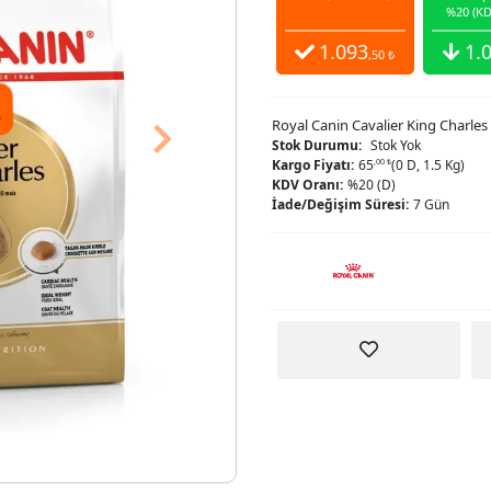
%20 (KD
1.093
1.
,50 ₺
Royal Canin Cavalier King Charle
Next
Stok Durumu:
Stok Yok
Kargo Fiyatı:
65
,00 ₺
(0 D, 1.5 Kg)
KDV Oranı:
%20 (D)
İade/Değişim Süresi:
7 Gün