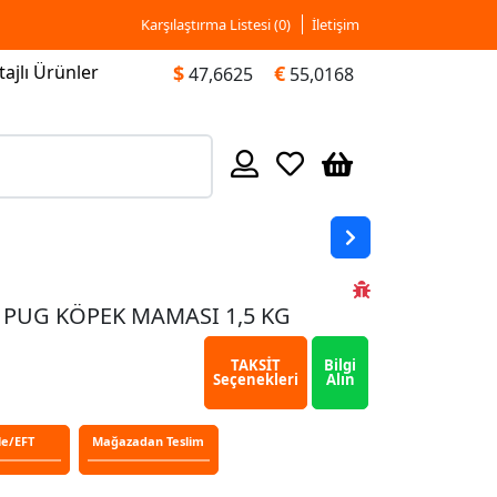
Karşılaştırma Listesi (
0
)
İletişim
ajlı Ürünler
$
€
47,6625
55,0168
 PUG KÖPEK MAMASI 1,5 KG
TAKSİT
Bilgi
Seçenekleri
Alın
le/EFT
Mağazadan Teslim