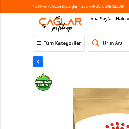
1.500
ve Üzeri Siparişlerinizde KARGO ÜCRETSİZDİR !
,00 ₺
Ana Sayfa
Hakkı
Tüm Kategoriler
Ürün Ara