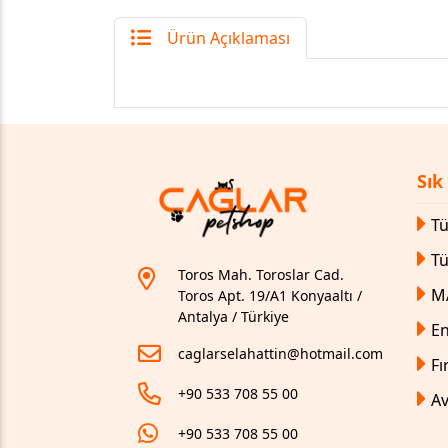
Ürün Açıklaması
Sık
Tü
T
Toros Mah. Toroslar Cad.
M
Toros Apt. 19/A1 Konyaaltı /
Antalya / Türkiye
En
caglarselahattin@hotmail.com
Fı
+90 533 708 55 00
Av
+90 533 708 55 00