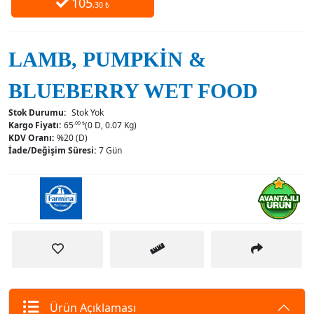
105
,30 ₺
LAMB, PUMPKIN &
BLUEBERRY WET FOOD
Stok Durumu:
Stok Yok
Kargo Fiyatı:
65
,00 ₺
(0 D, 0.07 Kg)
KDV Oranı:
%20 (D)
İade/Değişim Süresi:
7 Gün
Ürün Açıklaması