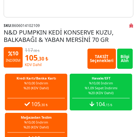
SKU:
8606014102109
N&D PUMPKIN KEDİ KONSERVE KUZU,
BALKABAĞI & YABAN MERSİNİ 70 GR
117
,00 ₺
10
105
TAKSİT
Bilgi
,30 ₺
Seçenekleri
Alın
İNDİRİM
KDV Dahil
Kredi Kartı/Banka Kartı
Havale/EFT
%10,00 İndirim
%10,00 İndirim
%20 (KDV Dahil)
%1,09 Sepet İndirimi
%20 (KDV Dahil)
105
104
,30 ₺
,15 ₺
Mağazadan Teslim
%10,00 İndirim
%20 (KDV Dahil)