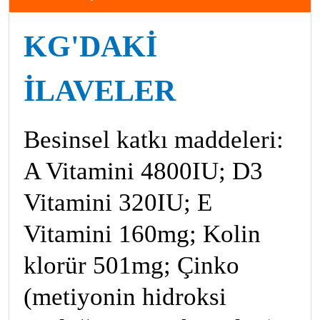
KG'DAKI
İLAVELER
Besinsel katkı maddeleri:
A Vitamini 4800IU; D3
Vitamini 320IU; E
Vitamini 160mg; Kolin
klorür 501mg; Çinko
(metiyonin hidroksi