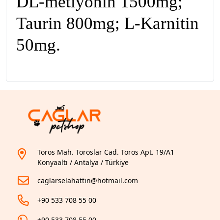
DL‐metiyonin 1500mg;
Taurin 800mg; L‐Karnitin
50mg.
Toros Mah. Toroslar Cad. Toros Apt. 19/A1
Konyaaltı / Antalya / Türkiye
caglarselahattin@hotmail.com
+90 533 708 55 00
+90 533 708 55 00