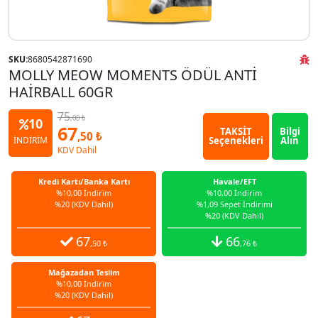
SKU:
8680542871690
MOLLY MEOW MOMENTS ÖDÜL ANTİ
HAİRBALL 60GR
75
,00 ₺
10
67
TAKSİT
Bilgi
,50 ₺
Seçenekleri
Alın
İNDİRİM
KDV Dahil
Kredi Kartı/Banka Kartı
Havale/EFT
%10,00 İndirim
%10,00 İndirim
%20 (KDV Dahil)
%1,09 Sepet İndirimi
%20 (KDV Dahil)
67
66
,50 ₺
,76 ₺
Mağazadan Teslim
%10,00 İndirim
%20 (KDV Dahil)