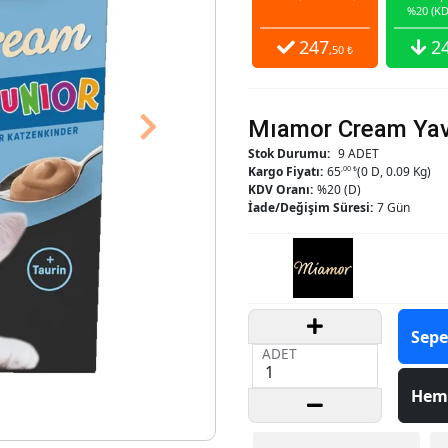
%20 (KD
247
2
,50 ₺
Mıamor Cream Yav
Next
Stok Durumu:
9 ADET
Kargo Fiyatı:
65
,00 ₺
(0 D, 0.09 Kg)
KDV Oranı:
%20 (D)
İade/Değişim Süresi:
7 Gün
Sepe
ADET
Hem