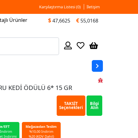
Karşılaştırma Listesi (
0
)
İletişim
ajlı Ürünler
$
€
47,6625
55,0168
U KEDİ ÖDÜLÜ 6* 15 GR
TAKSİT
Bilgi
Seçenekleri
Alın
le/EFT
Mağazadan Teslim
 İndirim
%10,00 İndirim
et İndirimi
%20 (KDV Dahil)