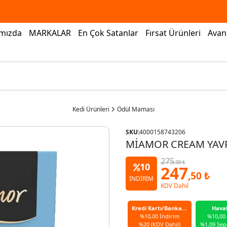
mızda
MARKALAR
En Çok Satanlar
Fırsat Ürünleri
Avant
Kedi Ürünleri
Ödül Maması
SKU:
4000158743206
MİAMOR CREAM YAVR
275
,00 ₺
10
247
,50 ₺
İNDİRİM
KDV Dahil
Kredi Kartı/Banka Kartı
Hava
%10,00 İndirim
%10,00
%20 (KDV Dahil)
%1,09 Sep