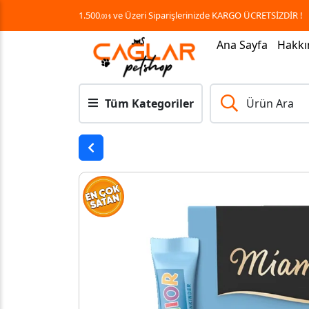
1.500
ve Üzeri Siparişlerinizde KARGO ÜCRETSİZDİR !
,00 ₺
Ana Sayfa
Hakkı
Tüm Kategoriler
Ürün Ara