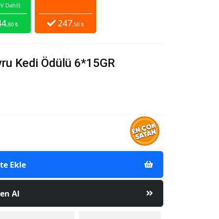
V Dahil)
44
247
,80 ₺
,50 ₺
ru Kedi Ödülü 6*15GR
te Ekle
en Al