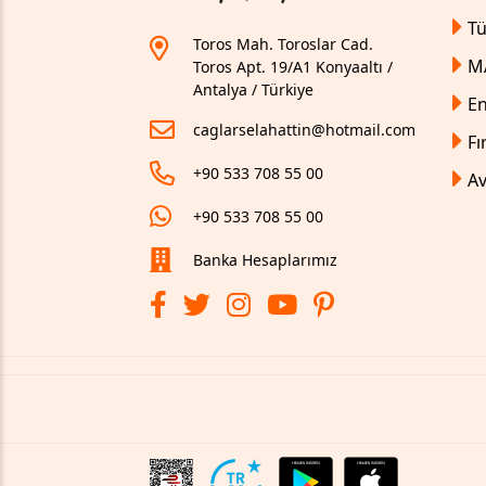
T
Toros Mah. Toroslar Cad.
M
Toros Apt. 19/A1 Konyaaltı /
Antalya / Türkiye
En
caglarselahattin@hotmail.com
Fı
+90 533 708 55 00
Av
+90 533 708 55 00
Banka Hesaplarımız