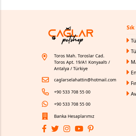
Sık
Tü
T
Toros Mah. Toroslar Cad.
M
Toros Apt. 19/A1 Konyaaltı /
Antalya / Türkiye
En
caglarselahattin@hotmail.com
Fı
+90 533 708 55 00
Av
+90 533 708 55 00
Banka Hesaplarımız