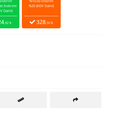
 İndirim
%10,00 İndirim
et İndirimi
%20 (KDV Dahil)
V Dahil)
24
328
,92 ₺
,50 ₺