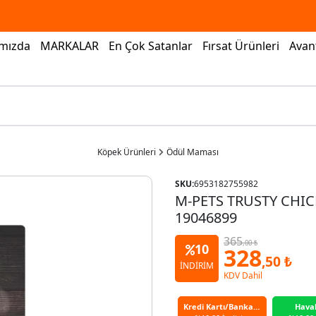
mızda
MARKALAR
En Çok Satanlar
Fırsat Ürünleri
Avant
Köpek Ürünleri
Ödül Maması
SKU:
6953182755982
M-PETS TRUSTY CHIC
19046899
365
,00 ₺
10
328
,50 ₺
İNDİRİM
KDV Dahil
Kredi Kartı/Banka Kartı
Hava