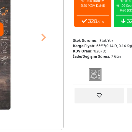
%10,00 İndirim
%10,00
%20 (KDV Dahil)
%1,09 Sep
%20 (KD
328
3
,50 ₺
Next
Stok Durumu:
Stok Yok
Kargo Fiyatı:
65
,00 ₺
(0.14 D, 0.14 Kg)
KDV Oranı:
%20 (D)
İade/Değişim Süresi:
7 Gün