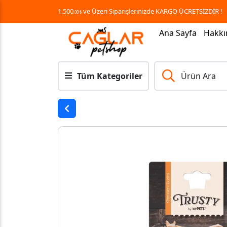
1.500
ve Üzeri Siparişlerinizde KARGO ÜCRETSİZDİR !
,00 ₺
Ana Sayfa
Hakkı
Tüm Kategoriler
Ürün Ara