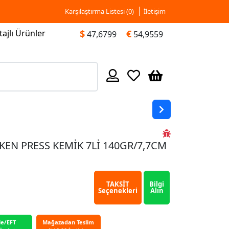
Karşılaştırma Listesi (
0
)
İletişim
ajlı Ürünler
$
€
47,6799
54,9559
KEN PRESS KEMİK 7Lİ 140GR/7,7CM
TAKSİT
Bilgi
Seçenekleri
Alın
le/EFT
Mağazadan Teslim