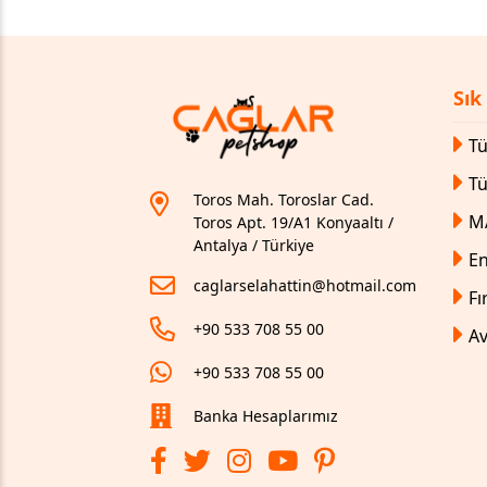
Sık
Tü
T
Toros Mah. Toroslar Cad.
M
Toros Apt. 19/A1 Konyaaltı /
Antalya / Türkiye
En
caglarselahattin@hotmail.com
Fı
+90 533 708 55 00
Av
+90 533 708 55 00
Banka Hesaplarımız