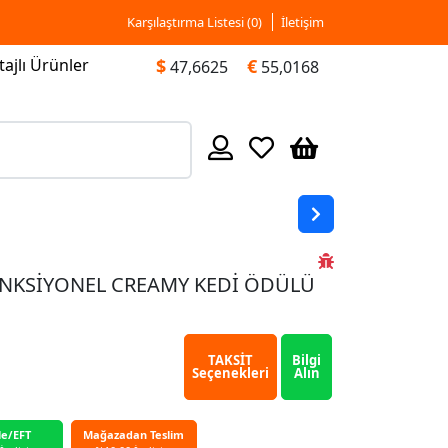
Karşılaştırma Listesi (
0
)
İletişim
ajlı Ürünler
$
€
47,6625
55,0168
ONKSİYONEL CREAMY KEDİ ÖDÜLÜ
TAKSİT
Bilgi
Seçenekleri
Alın
le/EFT
Mağazadan Teslim