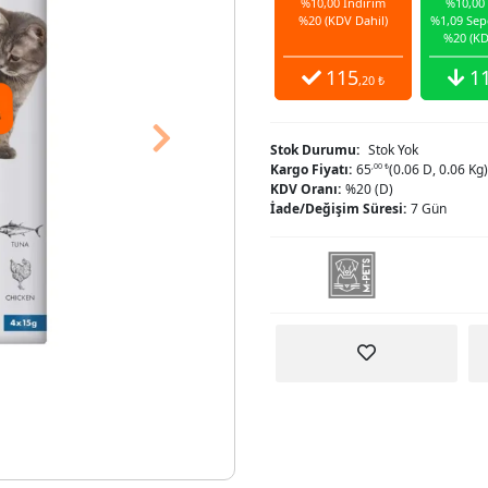
%10,00 İndirim
%10,00
%20 (KDV Dahil)
%1,09 Sep
%20 (KD
115
1
,20 ₺
Next
Stok Durumu:
Stok Yok
Kargo Fiyatı:
65
,00 ₺
(0.06 D, 0.06 Kg)
KDV Oranı:
%20 (D)
İade/Değişim Süresi:
7 Gün