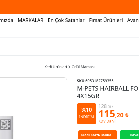
mızda
MARKALAR
En Çok Satanlar
Fırsat Ürünleri
Avant
Kedi Ürünleri
Ödül Maması
SKU:
6953182759355
M-PETS HAIRBALL F
4X15GR
128
,00 ₺
10
115
,20 ₺
İNDİRİM
KDV Dahil
Kredi Kartı/Banka Kartı
Hava