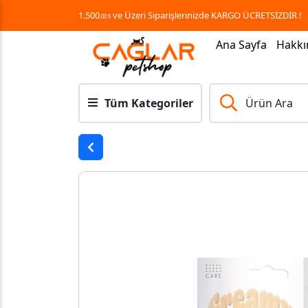
1.500
ve Üzeri Siparişlerinizde KARGO ÜCRETSİZDİR !
,00 ₺
Ana Sayfa
Hakkı
Tüm Kategoriler
Ürün Ara