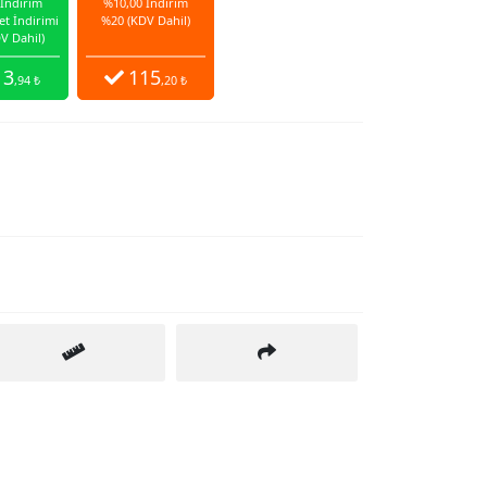
 İndirim
%10,00 İndirim
et İndirimi
%20 (KDV Dahil)
V Dahil)
13
115
,94 ₺
,20 ₺