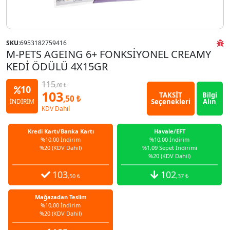
SKU:
6953182759416
M-PETS AGEING 6+ FONKSİYONEL CREAMY
KEDİ ÖDÜLÜ 4X15GR
115
,00 ₺
10
103
TAKSİT
Bilgi
,50 ₺
Seçenekleri
Alın
İNDİRİM
KDV Dahil
Kredi Kartı/Banka Kartı
Havale/EFT
%10,00 İndirim
%10,00 İndirim
%20 (KDV Dahil)
%1,09 Sepet İndirimi
%20 (KDV Dahil)
103
102
,50 ₺
,37 ₺
Mağazadan Teslim
%10,00 İndirim
%20 (KDV Dahil)