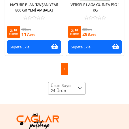
NATURE PLAN TAVŞAN YEMİ
VERSELE LAGA GUINEA PIG 1
800 GR YENİ AMBALAJ
KG
130
320
10
10
,00 ₺
,00 ₺
117
288
İNDİRİM
,00 ₺
İNDİRİM
,00 ₺
Sepete Ekle
Sepete Ekle
1
Ürün Sayısı
24 Ürün