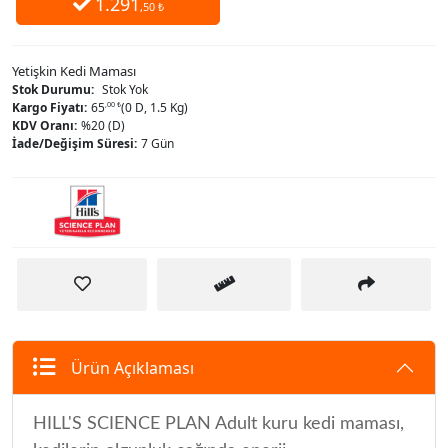
1.291
,50 ₺
Yetişkin Kedi Maması
Stok Durumu:
Stok Yok
Kargo Fiyatı:
65
,00 ₺
(0 D, 1.5 Kg)
KDV Oranı:
%20 (D)
İade/Değişim Süresi:
7 Gün
Ürün Açıklaması
HILL'S SCIENCE PLAN
Adult kuru kedi maması,