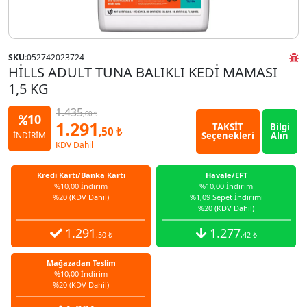
SKU:
052742023724
HİLLS ADULT TUNA BALIKLI KEDİ MAMASI
1,5 KG
1.435
,00 ₺
10
1.291
TAKSİT
Bilgi
,50 ₺
Seçenekleri
Alın
İNDİRİM
KDV Dahil
Kredi Kartı/Banka Kartı
Havale/EFT
%10,00 İndirim
%10,00 İndirim
%20 (KDV Dahil)
%1,09 Sepet İndirimi
%20 (KDV Dahil)
1.291
1.277
,50 ₺
,42 ₺
Mağazadan Teslim
%10,00 İndirim
%20 (KDV Dahil)