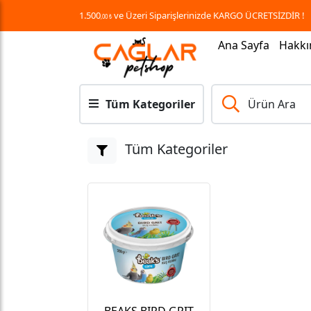
1.500
ve Üzeri Siparişlerinizde KARGO ÜCRETSİZDİR !
,00 ₺
Ana Sayfa
Hakkı
Tüm Kategoriler
Ürün Ara
Tüm Kategoriler
BEAKS BIRD GRIT