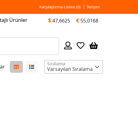
Karşılaştırma Listesi (
0
)
İletişim
ajlı Ürünler
$
€
47,6625
55,0168
Sıralama
ar
Varsayılan Sıralama