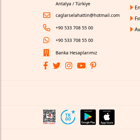
Antalya / Türkiye
En
caglarselahattin@hotmail.com
Fı
+90 533 708 55 00
Av
+90 533 708 55 00
Banka Hesaplarımız