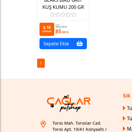
KUŞ KUMU 200 GR
95
10
,00 ₺
85
,50 ₺
İNDİRİM
Sepete Ekle
1
Sık
Tü
T
Toros Mah. Toroslar Cad.
M
Toros Apt. 19/A1 Konyaaltı /